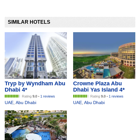
SIMILAR HOTELS
Tryp by Wyndham Abu
Crowne Plaza Abu
Dhabi 4*
Dhabi Yas Island 4*
Rating
9.0
•
1 reviews
Rating
9.0
•
1 reviews
UAE
,
Abu Dhabi
UAE
,
Abu Dhabi