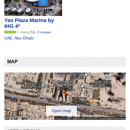
Yas Plaza Marina by
IHG 4*
Rating
7.5
•
2 reviews
UAE
,
Abu Dhabi
MAP
Open map