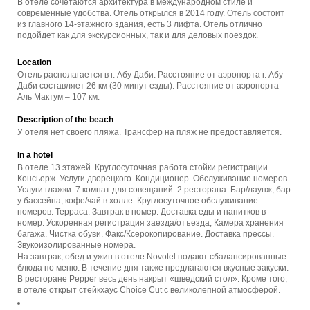
В отеле сочетаются архитектура в международном стиле и
современные удобства. Отель открылся в 2014 году. Отель состоит
из главного 14-этажного здания, есть 3 лифта. Отель отлично
подойдет как для экскурсионных, так и для деловых поездок.
Location
Отель располагается в г. Абу Даби. Расстояние от аэропорта г. Абу
Даби составляет 26 км (30 минут езды). Расстояние от аэропорта
Аль Мактум – 107 км.
Description of the beach
У отеля нет своего пляжа. Трансфер на пляж не предоставляется.
In a hotel
В отеле 13 этажей. Круглосуточная работа стойки регистрации.
Консьерж. Услуги дворецкого. Кондиционер. Обслуживание номеров.
Услуги глажки. 7 комнат для совещаний. 2 ресторана. Бар/лаунж, бар
у бассейна, кофе/чай в холле. Круглосуточное обслуживание
номеров. Терраса. Завтрак в номер. Доставка еды и напитков в
номер. Ускоренная регистрация заезда/отъезда, Камера хранения
багажа. Чистка обуви. Факс/Ксерокопирование. Доставка прессы.
Звукоизолированные номера.
На завтрак, обед и ужин в отеле Novotel подают сбалансированные
блюда по меню. В течение дня также предлагаются вкусные закуски.
В ресторане Pepper весь день накрыт «шведский стол». Кроме того,
в отеле открыт стейкхаус Choice Cut с великолепной атмосферой.