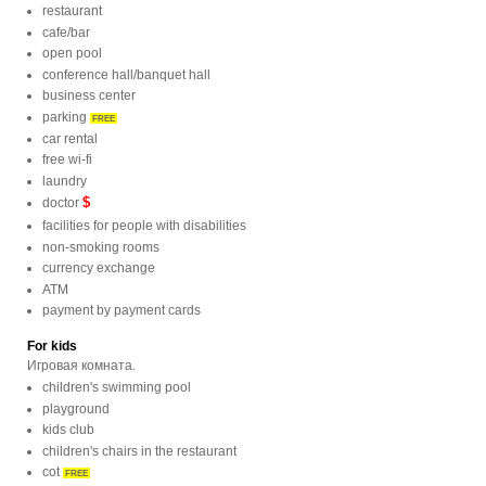
restaurant
cafe/bar
open pool
conference hall/banquet hall
business center
parking
FREE
car rental
free wi-fi
laundry
$
doctor
facilities for people with disabilities
non-smoking rooms
currency exchange
ATM
payment by payment cards
For kids
Игровая комната.
children's swimming pool
playground
kids club
children's chairs in the restaurant
cot
FREE