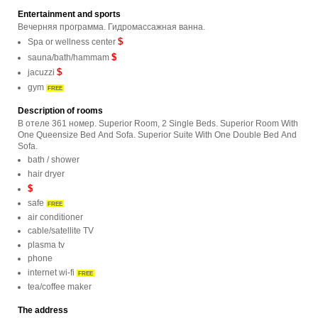
Entertainment and sports
Вечерняя программа. Гидромассажная ванна.
$
Spa or wellness center
$
sauna/bath/hammam
$
jacuzzi
gym
FREE
Description of rooms
В отеле 361 номер. Superior Room, 2 Single Beds. Superior Room With
One Queensize Bed And Sofa. Superior Suite With One Double Bed And
Sofa.
bath / shower
hair dryer
$
safe
FREE
air conditioner
cable/satellite TV
plasma tv
phone
internet wi-fi
FREE
tea/coffee maker
The address