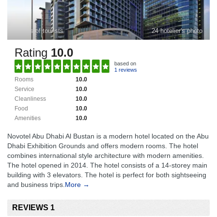
photos of tourists
24 hotelier's photo
Rating
10.0
based on
1 reviews
Rooms
10.0
Service
10.0
Cleanliness
10.0
Food
10.0
Amenities
10.0
Novotel Abu Dhabi Al Bustan is a modern hotel located on the Abu
Dhabi Exhibition Grounds and offers modern rooms. The hotel
combines international style architecture with modern amenities.
The hotel opened in 2014. The hotel consists of a 14-storey main
building with 3 elevators. The hotel is perfect for both sightseeing
and business trips.
More →
REVIEWS 1