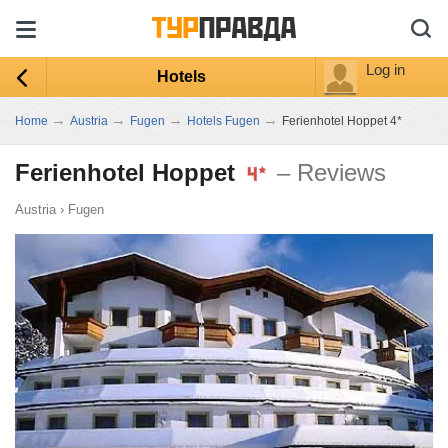
Log in
Hotels
→
→
→
→
Home
Austria
Fugen
Hotels Fugen
Ferienhotel Hoppet 4*
Ferienhotel Hoppet
– Reviews
Austria
›
Fugen