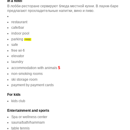
In a hotel
В лобби-ресторане сервируют блюда местной кухни. В лаунж-баре
предлагают прохладительные напитки, вино и пиво.
restaurant
cafe/bar
indoor pool
parking
FREE
safe
free wi-fi
elevator
laundry
$
accommodation with animals
non-smoking rooms
ski storage room
payment by payment cards
For kids
kids club
Entertainment and sports
Spa or wellness center
sauna/bath/hammam
table tennis