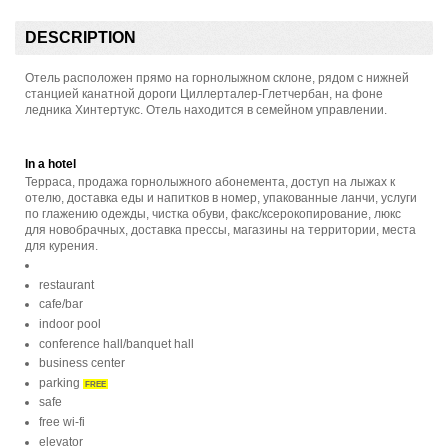
DESCRIPTION
Отель расположен прямо на горнолыжном склоне, рядом с нижней
станцией канатной дороги Циллерталер-Глетчербан, на фоне
ледника Хинтертукс. Отель находится в семейном управлении.
In a hotel
Терраса, продажа горнолыжного абонемента, доступ на лыжах к
отелю, доставка еды и напитков в номер, упакованные ланчи, услуги
по глажению одежды, чистка обуви, факс/ксерокопирование, люкс
для новобрачных, доставка прессы, магазины на территории, места
для курения.
restaurant
cafe/bar
indoor pool
conference hall/banquet hall
business center
parking
FREE
safe
free wi-fi
elevator