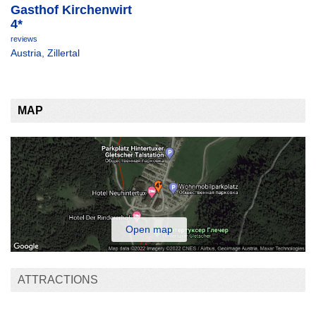
Gasthof Kirchenwirt
4*
reviews
Austria
,
Zillertal
MAP
Open map
ATTRACTIONS