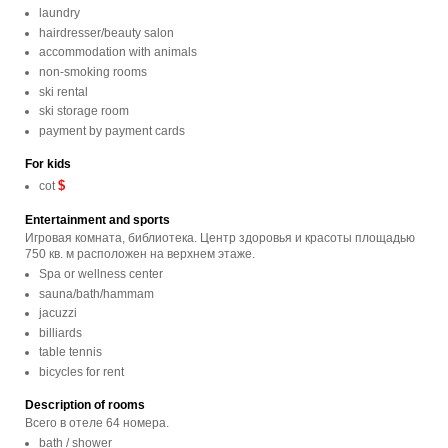
laundry
hairdresser/beauty salon
accommodation with animals
non-smoking rooms
ski rental
ski storage room
payment by payment cards
For kids
$
cot
Entertainment and sports
Игровая комната, библиотека. Центр здоровья и красоты площадью
750 кв. м расположен на верхнем этаже.
Spa or wellness center
sauna/bath/hammam
jacuzzi
billiards
table tennis
bicycles for rent
Description of rooms
Всего в отеле 64 номера.
bath / shower