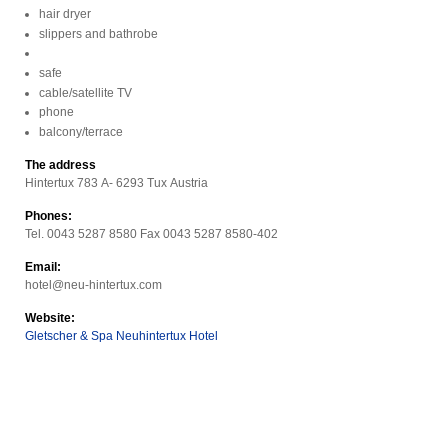
hair dryer
slippers and bathrobe
safe
cable/satellite TV
phone
balcony/terrace
The address
Hintertux 783 A- 6293 Tux Austria
Phones:
Tel. 0043 5287 8580 Fax 0043 5287 8580-402
Email:
hotel@neu-hintertux.com
Website:
Gletscher & Spa Neuhintertux Hotel