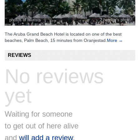
photos of tourists
2 hotelier's photo
The Aruba Grand Beach Hotel is located on one of the best
beaches, Palm Beach, 15 minutes from Oranjestad.
More →
REVIEWS
No reviews
yet
Waiting for someone
to get out of here alive
and
will add a review
.