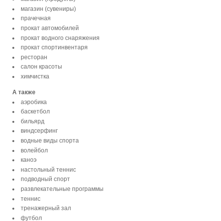
магазин (сувениры)
прачечная
прокат автомобилей
прокат водного снаряжения
прокат спортинвентаря
ресторан
салон красоты
химчистка
А также
аэробика
баскетбол
бильярд
виндсерфинг
водные виды спорта
волейбол
каноэ
настольный теннис
подводный спорт
развлекательные программы
теннис
тренажерный зал
футбол