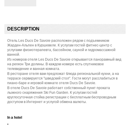
DESCRIPTION
Отель Les Ducs De Savoie расположен рядом с подъемником
Жарден-Альпен в Куршевеле. К услугам гостей фитнес-центр с
услугами физиотерапевта, бассейном, сауной и гидромассажной
ванной.
Из номеров отеля Les Ducs De Savoie открывается панорамный вид
на регион Три долины. В каждом номере есть спутниковое
телевидение и ванная комната.
В ресторане отеля вам предложат блюда региональной кухни, а на
террасе сервируется "шведский стол". Гости могут расслабиться в
пиано-баре и игровой комнате отеля Ducs De Savoie.
В отеле Ducs De Savoie работает собственный пункт проката
лыжного снаряжения Ski Fun Garden. К услугам гостей
круглосуточная стойка регистрации с бесплатным беспроводным
доступом в Интернет и услугой обмена валюты.
In a hotel