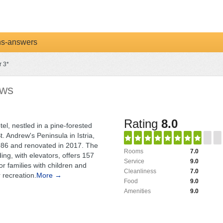
ns-answers
 3*
ews
Rating
8.0
el, nestled in a pine-forested
t. Andrew's Peninsula in Istria,
1986 and renovated in 2017. The
Rooms
7.0
ding, with elevators, offers 157
Service
9.0
or families with children and
Cleanliness
7.0
 recreation.
More →
Food
9.0
Amenities
9.0