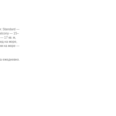
и: Standard —
Balcony — 15–
 — 17 кв. м,
вид на море,
дом на море —
ка ежедневно.