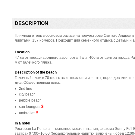
DESCRIPTION
Пляжный отель в сосновом оазисе на полуострове Святого Андрея в И
лифтами, 157 номеров. Подходит для семейного отдыха с детьми и а
Location
47 км от международного аэропорта Пула; 400 м от центра города Ра
м от галечного пляжа.
Description of the beach
Галечный пляж в 70 м от отеля; шезлонги и зонты; переодевалки; п
душ. Общественный пляж.
2nd line
city beach
pebble beach
$
sun loungers
$
umbrellas
In a hotel
Ресторан La Pentola — основное место питания, система Sunny Full B
завтрак 07:00–10:00 (безалкогольные напитки включены), обед 12:00