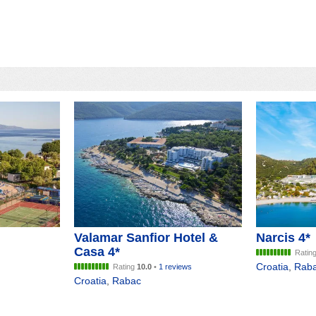
Valamar Sanfior Hotel &
Narcis 4*
Casa 4*
Ratin
Croatia
,
Rab
Rating
10.0
•
1 reviews
Croatia
,
Rabac