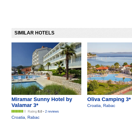
SIMILAR HOTELS
Miramar Sunny Hotel by
Oliva Camping 3*
Valamar 3*
Croatia
,
Rabac
Rating
8.0
•
2 reviews
Croatia
,
Rabac