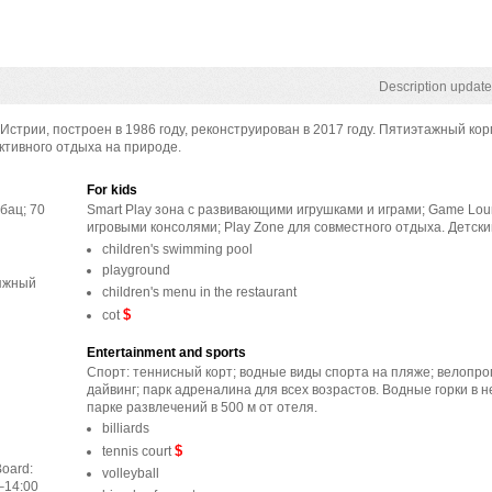
Description update
стрии, построен в 1986 году, реконструирован в 2017 году. Пятиэтажный кор
ктивного отдыха на природе.
For kids
бац; 70
Smart Play зона с развивающими игрушками и играми; Game Lou
игровыми консолями; Play Zone для совместного отдыха. Детски
children's swimming pool
playground
ляжный
children's menu in the restaurant
$
cot
Entertainment and sports
Спорт: теннисный корт; водные виды спорта на пляже; велопрог
дайвинг; парк адреналина для всех возрастов. Водные горки в
парке развлечений в 500 м от отеля.
billiards
$
tennis court
oard:
volleyball
–14:00