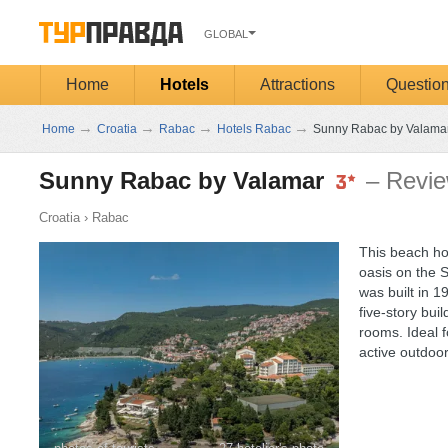
GLOBAL
Home
Hotels
Attractions
Questio
→
→
→
→
Home
Croatia
Rabac
Hotels Rabac
Sunny Rabac by Valamar
Sunny Rabac by Valamar
– Revi
Croatia
›
Rabac
This beach hot
oasis on the S
was built in 
five-story buil
rooms. Ideal f
active outdoor