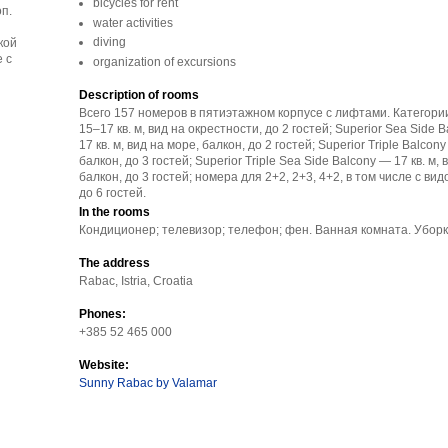
bicycles for rent
п.
water activities
diving
кой
 с
organization of excursions
Description of rooms
Всего 157 номеров в пятиэтажном корпусе с лифтами. Категори
15–17 кв. м, вид на окрестности, до 2 гостей; Superior Sea Side 
17 кв. м, вид на море, балкон, до 2 гостей; Superior Triple Balcony
балкон, до 3 гостей; Superior Triple Sea Side Balcony — 17 кв. м, 
балкон, до 3 гостей; номера для 2+2, 2+3, 4+2, в том числе с ви
до 6 гостей.
In the rooms
Кондиционер; телевизор; телефон; фен. Ванная комната. Убор
The address
Rabac, Istria, Croatia
Phones:
+385 52 465 000
Website:
Sunny Rabac by Valamar