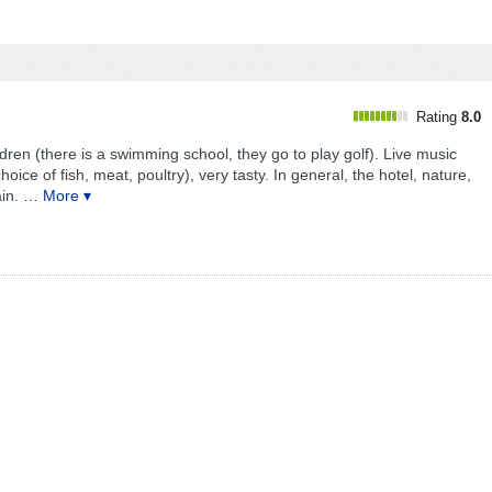
Rating
8.0
ildren (there is a swimming school, they go to play golf). Live music
oice of fish, meat, poultry), very tasty. In general, the hotel, nature,
in.
… More ▾