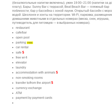
(безалкогольные напитки включены), ужин 19:00–21:00 (напитки за до
плату). Бары: Sunny Bar с террасой; Beat Beach Bar — пляжный бар
поблизости; бар у бассейна с зоной лаунж. Открытый бассейн с морс
водой. Шезлонги и зонты на территории. Wi-Fi; парковка; размещение
домашними животными в отдельных номерах (миска, снек, игрушка,
путеводитель для питомцев — в выбранных номерах).
restaurant
cafe/bar
open pool
parking
FREE
car rental
$
safe
free wi-fi
elevator
laundry
$
accommodation with animals
non-smoking rooms
$
transfer to/from the airport
currency exchange
ATM
payment by payment cards