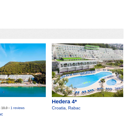
Hedera 4*
Croatia
,
Rabac
g
10.0
•
1 reviews
ac