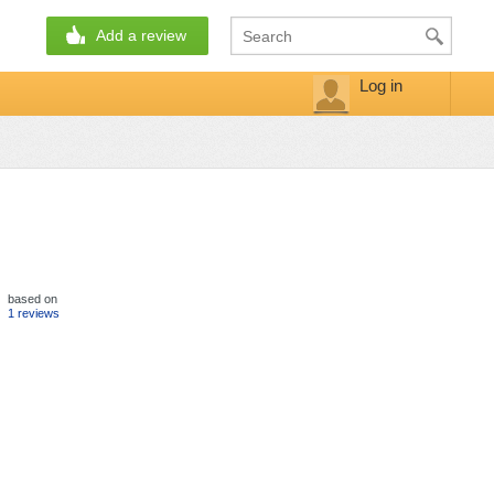
Add a review
Log in
based on
1 reviews