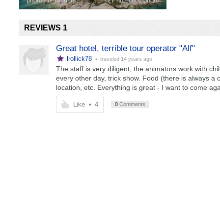
photos of tourists
27 hotelier's photo
REVIEWS 1
Great hotel, terrible tour operator "Alf"
lrollick78
• traveled
14 years ago
The staff is very diligent, the animators work with ch
every other day, trick show. Food (there is always a ch
location, etc. Everything is great - I want to come aga
Like
•
4
0
Comments