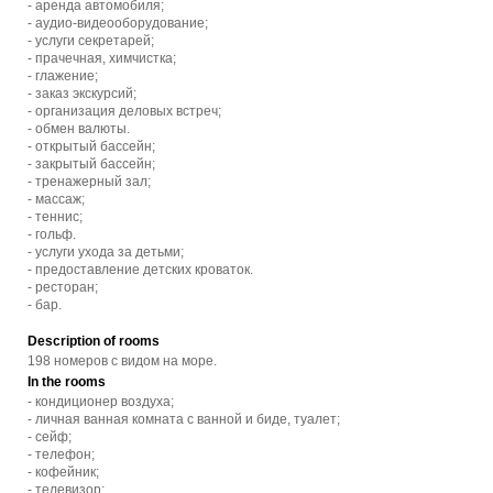
- аренда автомобиля;
- аудио-видеооборудование;
- услуги секретарей;
- прачечная, химчистка;
- глажение;
- заказ экскурсий;
- организация деловых встреч;
- обмен валюты.
- открытый бассейн;
- закрытый бассейн;
- тренажерный зал;
- массаж;
- теннис;
- гольф.
- услуги ухода за детьми;
- предоставление детских кроваток.
- ресторан;
- бар.
Description of rooms
198 номеров с видом на море.
In the rooms
- кондиционер воздуха;
- личная ванная комната с ванной и биде, туалет;
- сейф;
- телефон;
- кофейник;
- телевизор;