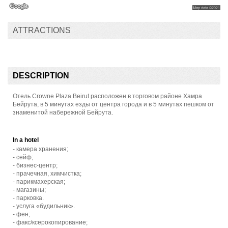
ATTRACTIONS
DESCRIPTION
Отель Crowne Plaza Beirut расположен в торговом районе Хамра
Бейрута, в 5 минутах езды от центра города и в 5 минутах пешком от
знаменитой набережной Бейрута.
In a hotel
- камера хранения;
- сейф;
- бизнес-центр;
- прачечная, химчистка;
- парикмахерская;
- магазины;
- парковка.
- услуга «будильник».
- фен;
- факс/ксерокопирование;