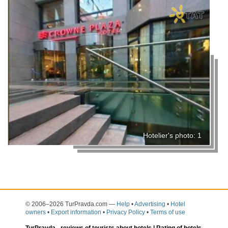
Hotelier's photo: 1
© 2006–2026 TurPravda.com
—
Help
•
Advertising
•
Hotel
owners
•
Export information
•
Privacy Policy
•
Terms of use