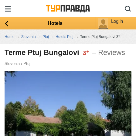
Log in
Hotels
→
→
→
→
Home
Slovenia
Ptuj
Hotels Ptuj
Terme Ptuj Bungalovi 3*
Terme Ptuj Bungalovi
– Reviews
Slovenia
›
Ptuj