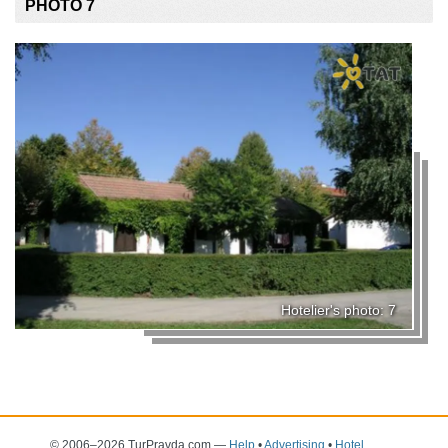
PHOTO 7
Hotelier's photo: 7
© 2006–2026 TurPravda.com
—
Help
•
Advertising
•
Hotel