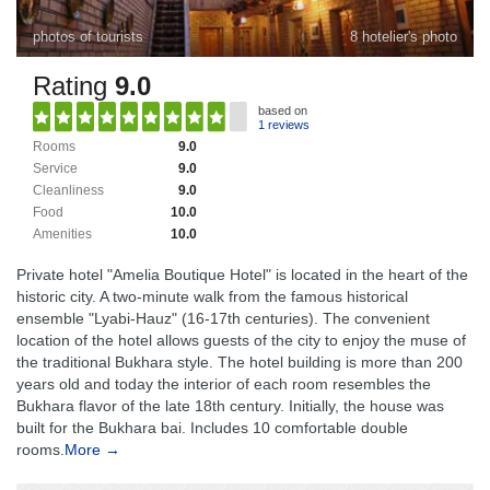
photos of tourists
8 hotelier's photo
Rating
9.0
based on
1 reviews
Rooms
9.0
Service
9.0
Cleanliness
9.0
Food
10.0
Amenities
10.0
Private hotel "Amelia Boutique Hotel" is located in the heart of the
historic city. A two-minute walk from the famous historical
ensemble "Lyabi-Hauz" (16-17th centuries). The convenient
location of the hotel allows guests of the city to enjoy the muse of
the traditional Bukhara style. The hotel building is more than 200
years old and today the interior of each room resembles the
Bukhara flavor of the late 18th century. Initially, the house was
built for the Bukhara bai. Includes 10 comfortable double
rooms.
More →