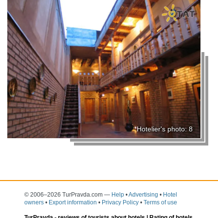
Hotelier's photo: 8
© 2006–2026 TurPravda.com
—
Help
•
Advertising
•
Hotel
owners
•
Export information
•
Privacy Policy
•
Terms of use
TurPravda -
reviews of tourists about hotels
| Rating of hotels