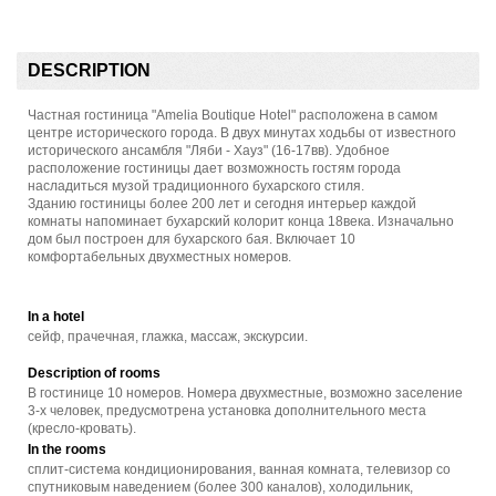
DESCRIPTION
Частная гостиница "Amelia Boutique Hotel" расположена в самом
центре исторического города. В двух минутах ходьбы от известного
исторического ансамбля "Ляби - Хауз" (16-17вв). Удобное
расположение гостиницы дает возможность гостям города
насладиться музой традиционного бухарского стиля.
Зданию гостиницы более 200 лет и сегодня интерьер каждой
комнаты напоминает бухарский колорит конца 18века. Изначально
дом был построен для бухарского бая. Включает 10
комфортабельных двухместных номеров.
In a hotel
сейф, прачечная, глажка, массаж, экскурсии.
Description of rooms
В гостинице 10 номеров. Номера двухместные, возможно заселение
3-х человек, предусмотрена установка дополнительного места
(кресло-кровать).
In the rooms
сплит-система кондиционирования, ванная комната, телевизор со
спутниковым наведением (более 300 каналов), холодильник,