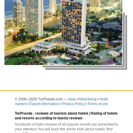
Hotelier's photo: 8
© 2006–2026 TurPravda.com
—
Help
•
Advertising
•
Hotel
owners
•
Export information
•
Privacy Policy
•
Terms of use
TurPravda -
reviews of tourists about hotels
| Rating of hotels
and resorts according to tourist reviews
Hundreds of hotel reviews of all popular resorts are presented to
your attention.You will learn the whole truth about hotels "first