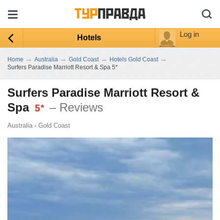
Log in
Hotels
→
→
→
→
Home
Australia
Gold Coast
Hotels Gold Coast
Surfers Paradise Marriott Resort & Spa 5*
Surfers Paradise Marriott Resort &
Spa
– Reviews
Australia
›
Gold Coast