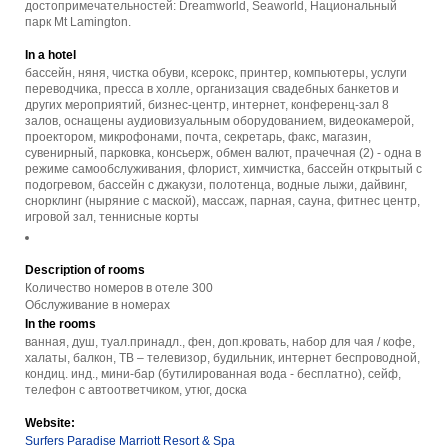
достопримечательностей: Dreamworld, Seaworld, Национальный
парк Mt Lamington.
In a hotel
бассейн, няня, чистка обуви, ксерокс, принтер, компьютеры, услуги
переводчика, пресса в холле, организация свадебных банкетов и
других мероприятий, бизнес-центр, интернет, конференц-зал 8
залов, оснащены аудиовизуальным оборудованием, видеокамерой,
проектором, микрофонами, почта, секретарь, факс, магазин,
сувенирный, парковка, консьерж, обмен валют, прачечная (2) - одна в
режиме самообслуживания, флорист, химчистка, бассейн открытый с
подогревом, бассейн с джакузи, полотенца, водные лыжи, дайвинг,
снорклинг (ныряние с маской), массаж, парная, сауна, фитнес центр,
игровой зал, теннисные корты
Description of rooms
Количество номеров в отеле 300
Обслуживание в номерах
In the rooms
ванная, душ, туал.принадл., фен, доп.кровать, набор для чая / кофе,
халаты, балкон, ТВ – телевизор, будильник, интернет беспроводной,
кондиц. инд., мини-бар (бутилированная вода - бесплатно), сейф,
телефон с автоответчиком, утюг, доска
Website:
Surfers Paradise Marriott Resort & Spa