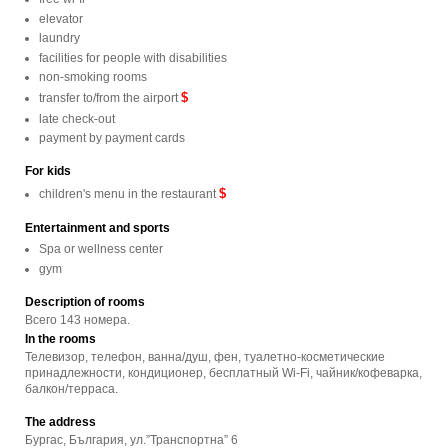
elevator
laundry
facilities for people with disabilities
non-smoking rooms
$
transfer to/from the airport
late check-out
payment by payment cards
For kids
$
children's menu in the restaurant
Entertainment and sports
Spa or wellness center
gym
Description of rooms
Всего 143 номера.
In the rooms
Телевизор, телефон, ванна/душ, фен, туалетно-косметические
принадлежности, кондиционер, бесплатный Wi-Fi, чайник/кофеварка,
балкон/терраса.
The address
Бургас, България, ул.”Транспортна” 6