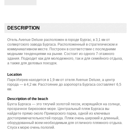
DESCRIPTION
Отель Avenue Deluxe расположен в городе Бургас, в 3,1 км от
солвертского завода Бургаса. Расположенный в стратегическом и
коммуникативном месте. Построен в соответствии с последними
модными тенденциями на рынке. Состоит из одного 7-этажного
здания. Подходит как для молодежного, так и для семейного отдыха,
а также для деловых поездок.
Location
Парк Изгрев находится в 1,9 км от отеля Avenue Deluxe, а центр
города — в 4,2 км. Расстояние до аэропорта Бургаса составляет 6,5
км.
Description of the beach
Бухта Бургаса — это тягучий золотой песок, искрящийся на солнце,
прозрачное бирюзовое море. Центральный пляж Бургаса вы
найдете прямо около Приморского парка, одной из ключевых
достопримечательностей города. Пляж очень широкий и длинный,
оборудованный всем необходимым для отличного пляжного отдыха.
Спуск к морю очень пологий.