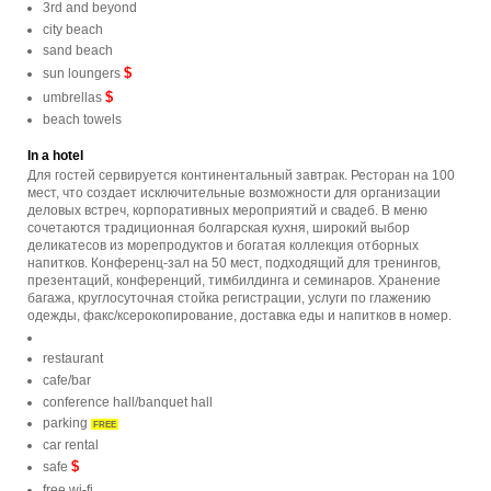
3rd and beyond
city beach
sand beach
$
sun loungers
$
umbrellas
beach towels
In a hotel
Для гостей сервируется континентальный завтрак. Ресторан на 100
мест, что создает исключительные возможности для организации
деловых встреч, корпоративных мероприятий и свадеб. В меню
сочетаются традиционная болгарская кухня, широкий выбор
деликатесов из морепродуктов и богатая коллекция отборных
напитков. Конференц-зал на 50 мест, подходящий для тренингов,
презентаций, конференций, тимбилдинга и семинаров. Хранение
багажа, круглосуточная стойка регистрации, услуги по глажению
одежды, факс/ксерокопирование, доставка еды и напитков в номер.
restaurant
cafe/bar
conference hall/banquet hall
parking
FREE
car rental
$
safe
free wi-fi