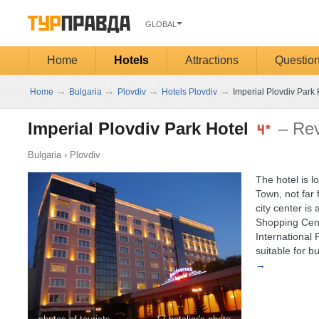
GLOBAL
Home
Hotels
Attractions
Questio
→
→
→
→
Home
Bulgaria
Plovdiv
Hotels Plovdiv
Imperial Plovdiv Park 
Imperial Plovdiv Park Hotel
– Re
Bulgaria
›
Plovdiv
The hotel is l
Town, not far
city center is
Shopping Cent
International 
suitable for b
→