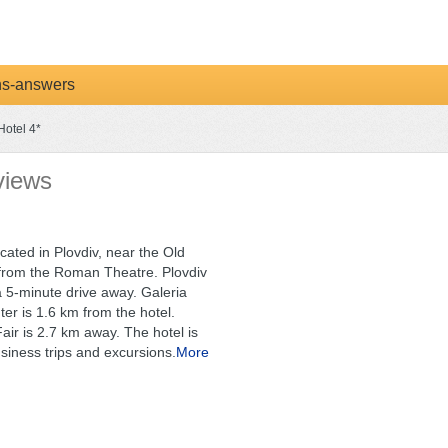
ns-answers
Hotel 4*
views
ocated in Plovdiv, near the Old
 from the Roman Theatre. Plovdiv
 a 5-minute drive away. Galeria
er is 1.6 km from the hotel.
Fair is 2.7 km away. The hotel is
usiness trips and excursions.
More