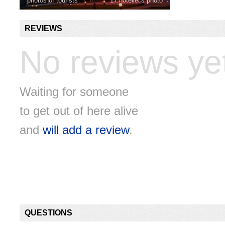
photos of tourists
17 hotelier's photo
REVIEWS
No reviews ye
Waiting for someone
to get out of here alive
and
will add a review
.
QUESTIONS