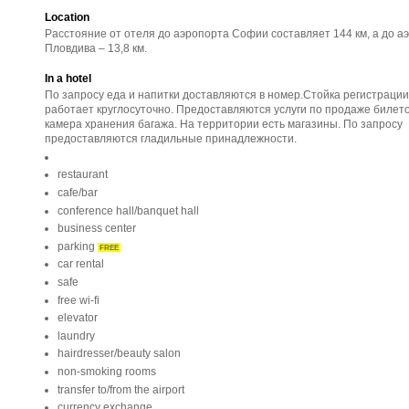
Location
Расстояние от отеля до аэропорта Софии составляет 144 км, а до а
Пловдива – 13,8 км.
In a hotel
По запросу еда и напитки доставляются в номер.Стойка регистрации
работает круглосуточно. Предоставляются услуги по продаже билето
камера хранения багажа. На территории есть магазины. По запросу
предоставляются гладильные принадлежности.
restaurant
cafe/bar
conference hall/banquet hall
business center
parking
FREE
car rental
safe
free wi-fi
elevator
laundry
hairdresser/beauty salon
non-smoking rooms
transfer to/from the airport
currency exchange