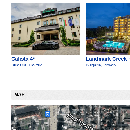
Calista 4*
Landmark Creek H
Bulgaria
,
Plovdiv
Bulgaria
,
Plovdiv
MAP