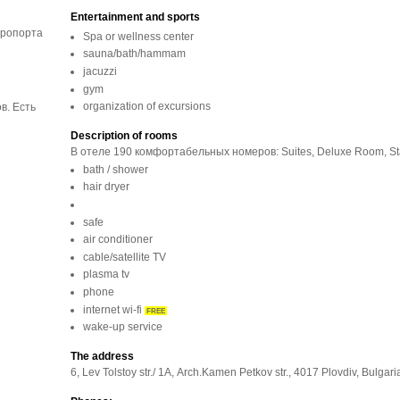
Entertainment and sports
эропорта
Spa or wellness center
sauna/bath/hammam
jacuzzi
gym
organization of excursions
в. Есть
Description of rooms
В отеле 190 комфортабельных номеров: Suites, Deluxe Room, S
bath / shower
hair dryer
safe
air conditioner
cable/satellite TV
plasma tv
phone
internet wi-fi
FREE
wake-up service
The address
6, Lev Tolstoy str./ 1A, Arch.Kamen Petkov str., 4017 Plovdiv, Bulgari