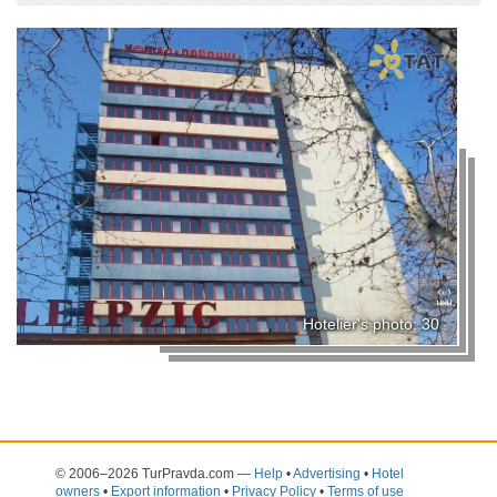
Hotelier's photo: 30
© 2006–2026 TurPravda.com
—
Help
•
Advertising
•
Hotel
owners
•
Export information
•
Privacy Policy
•
Terms of use