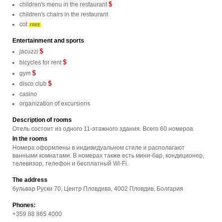
$
children's menu in the restaurant
children's chairs in the restaurant
cot
FREE
Entertainment and sports
$
jacuzzi
$
bicycles for rent
$
gym
$
disco club
casino
organization of excursions
Description of rooms
Отель состоит из одного 11-этажного здания. Всего 60 номеров.
In the rooms
Номера оформлены в индивидуальном стиле и располагают
ванными комнатами. В номерах также есть мини-бар, кондиционер,
телевизор, телефон и бесплатный Wi-Fi.
The address
бульвар Руски 70, Центр Пловдива, 4002 Пловдив, Болгария
Phones:
+359 88 865 4000