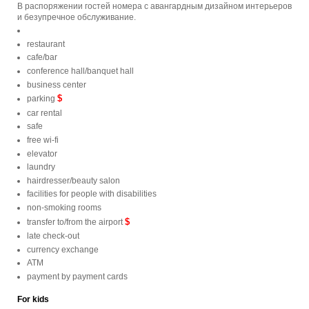
В распоряжении гостей номера с авангардным дизайном интерьеров
и безупречное обслуживание.
restaurant
cafe/bar
conference hall/banquet hall
business center
$
parking
car rental
safe
free wi-fi
elevator
laundry
hairdresser/beauty salon
facilities for people with disabilities
non-smoking rooms
$
transfer to/from the airport
late check-out
currency exchange
ATM
payment by payment cards
For kids