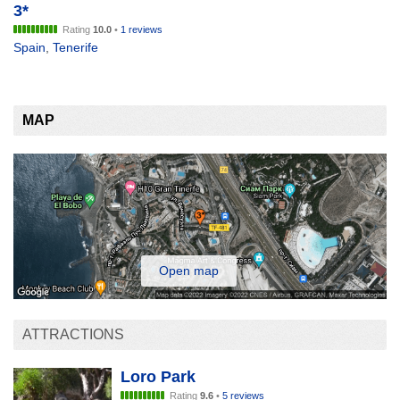
3*
Rating
10.0
•
1 reviews
Spain
,
Tenerife
MAP
Open map
ATTRACTIONS
Loro Park
Rating
9.6
•
5 reviews