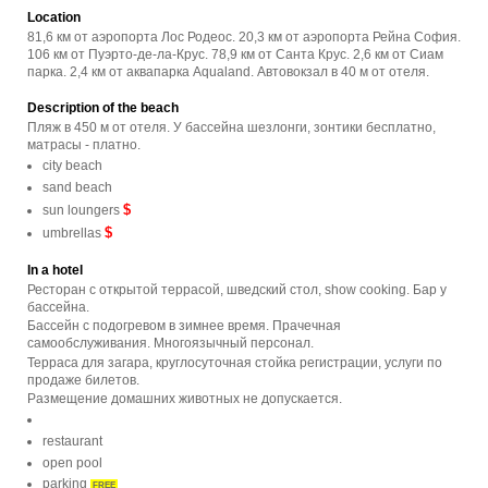
Location
81,6 км от аэропорта Лос Родеос. 20,3 км от аэропорта Рейна София.
106 км от Пуэрто-де-ла-Крус. 78,9 км от Санта Крус. 2,6 км от Сиам
парка. 2,4 км от аквапарка Aqualand. Автовокзал в 40 м от отеля.
Description of the beach
Пляж в 450 м от отеля. У бассейна шезлонги, зонтики бесплатно,
матрасы - платно.
city beach
sand beach
$
sun loungers
$
umbrellas
In a hotel
Ресторан с открытой террасой, шведский стол, show cooking. Бар у
бассейна.
Бассейн с подогревом в зимнее время. Прачечная
самообслуживания. Многоязычный персонал.
Терраса для загара, круглосуточная стойка регистрации, услуги по
продаже билетов.
Размещение домашних животных не допускается.
restaurant
open pool
parking
FREE