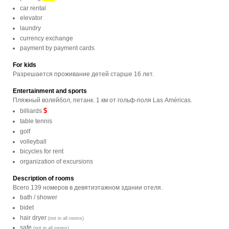
car rental
elevator
laundry
currency exchange
payment by payment cards
For kids
Разрешается проживание детей старше 16 лет.
Entertainment and sports
Пляжный волейбол, петанк. 1 км от гольф-поля Las Américas.
$
billiards
table tennis
golf
volleyball
bicycles for rent
organization of excursions
Description of rooms
Всего 139 номеров в девятиэтажном здании отеля.
bath / shower
bidet
hair dryer
(not in all rooms)
safe
(not in all rooms)