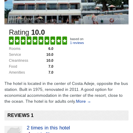
photos of tourists
12 hotelier's photo
Rating
10.0
based on
1 reviews
Rooms
6.0
Service
10.0
Cleanliness
10.0
Food
7.0
Amenities
7.0
The hotel is located in the center of Costa Adeje, opposite the bus
station. Built in 1975, renovated in 2011. A good option for
economical accommodation in the center of the resort, close to
the ocean. The hotel is for adults only.
More →
REVIEWS 1
2 times in this hotel