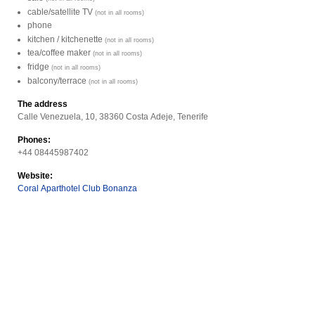
cable/satellite TV
(not in all rooms)
phone
kitchen / kitchenette
(not in all rooms)
tea/coffee maker
(not in all rooms)
fridge
(not in all rooms)
balcony/terrace
(not in all rooms)
The address
Calle Venezuela, 10, 38360 Costa Adeje, Tenerife
Phones:
+44 08445987402
Website:
Coral Aparthotel Club Bonanza