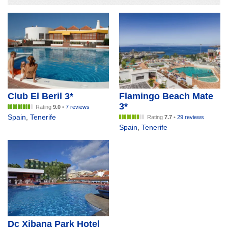
Club El Beril 3*
Flamingo Beach Mate
3*
Rating
9.0
•
7 reviews
Spain
,
Tenerife
Rating
7.7
•
29 reviews
Spain
,
Tenerife
Dc Xibana Park Hotel