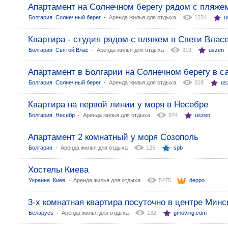
Апартамент на Солнечном берегу рядом с пляже
:
Болгария
Солнечный берег
Аренда жилья для отдыха
1224
u
Квартира - студия рядом с пляжем в Свети Влас
:
Болгария
Святой Влас
Аренда жилья для отдыха
319
uszen
Апартамент в Болгарии на Солнечном берегу в с
:
Болгария
Солнечный берег
Аренда жилья для отдыха
319
us
Квартира на первой линии у моря в Несебре
:
Болгария
Несебр
Аренда жилья для отдыха
974
uszen
Апартамент 2 комнатный у моря Созополь
:
Болгария
Аренда жилья для отдыха
125
spb
Хостелы Киева
:
Украина
Киев
Аренда жилья для отдыха
5475
deppo
3-х комнатная квартира посуточно в центре Минс
:
Беларусь
Аренда жилья для отдыха
132
gmoving.com