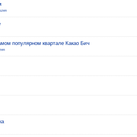
м
szen
е
амом популярном квартале Какао Бич
zen
ка