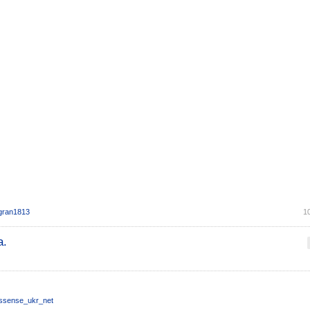
gran1813
1
а.
ssense_ukr_net