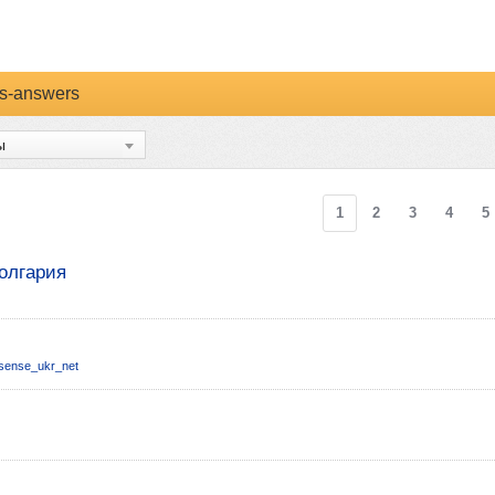
s-answers
1
2
3
4
5
олгария
sense_ukr_net