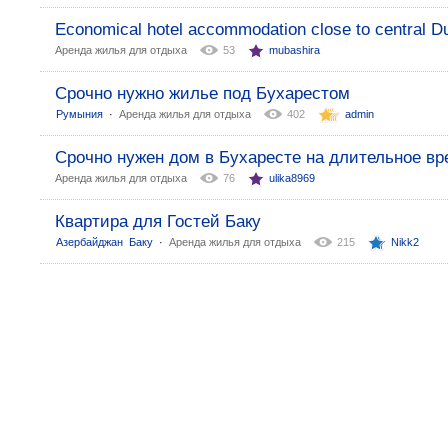
Economical hotel accommodation close to central Du
Аренда жилья для отдыха
53
mubashira
Срочно нужно жилье под Бухарестом
:
Румыния
Аренда жилья для отдыха
402
admin
Срочно нужен дом в Бухаресте на длительное вр
Аренда жилья для отдыха
76
ulika8969
Квартира для Гостей Баку
:
Азербайджан
Баку
Аренда жилья для отдыха
215
Nikk2