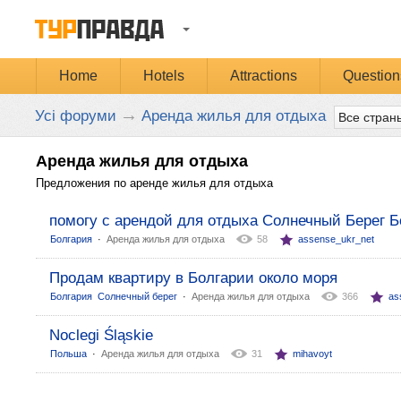
Home
Hotels
Attractions
Question
→
Усі форуми
Аренда жилья для отдыха
Аренда жилья для отдыха
Предложения по аренде жилья для отдыха
помогу с арендой для отдыха Солнечный Берег Б
:
Болгария
Аренда жилья для отдыха
58
assense_ukr_net
Продам квартиру в Болгарии около моря
:
Болгария
Солнечный берег
Аренда жилья для отдыха
366
as
Noclegi Śląskie
:
Польша
Аренда жилья для отдыха
31
mihavoyt