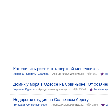
Как снизить риск стать жертвой мошенников
:
Украина - Карпаты
Свалява
Аренда жилья для отдыха
162
ja
Домик у моря в Одессе на Совиньоне. От хозяин
:
Украина
Одесса
Аренда жилья для отдыха
15341
lindelemony
Недорогая студия на Солнечном берегу
:
Болгария
Солнечный берег
Аренда жилья для отдыха
1686
a