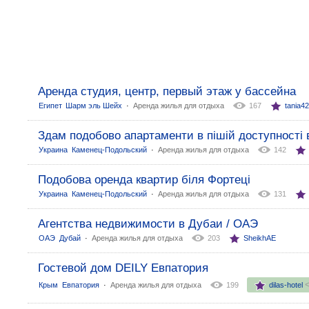
Аренда студия, центр, первый этаж у бассейна
:
Египет
Шарм эль Шейх
Аренда жилья для отдыха
167
tania4
Здам подобово апартаменти в пішій доступності в
:
Украина
Каменец-Подольский
Аренда жилья для отдыха
142
Подобова оренда квартир біля Фортеці
:
Украина
Каменец-Подольский
Аренда жилья для отдыха
131
Агентства недвижимости в Дубаи / ОАЭ
:
ОАЭ
Дубай
Аренда жилья для отдыха
203
SheikhAE
Гостевой дом DEILY Евпатория
:
Крым
Евпатория
Аренда жилья для отдыха
199
dilas-hotel