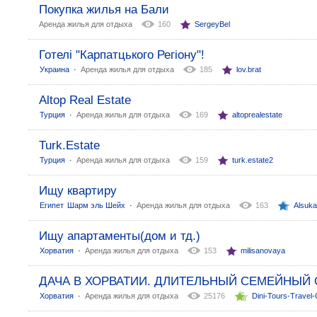
Покупка жилья на Бали
Аренда жилья для отдыха
160
SergeyBel
Готелі "Карпатцького Регіону"!
:
Украина
Аренда жилья для отдыха
185
lov.brat
Altop Real Estate
:
Турция
Аренда жилья для отдыха
169
altoprealestate
Turk.Estate
:
Турция
Аренда жилья для отдыха
159
turk.estate2
Ищу квартиру
:
Египет
Шарм эль Шейх
Аренда жилья для отдыха
163
Alsuk
Ищу апартаменты(дом и тд.)
:
Хорватия
Аренда жилья для отдыха
153
milisanovaya
ДАЧА В ХОРВАТИИ. ДЛИТЕЛЬНЫЙ СЕМЕЙНЫЙ 
:
Хорватия
Аренда жилья для отдыха
25176
Dini-Tours-Trave