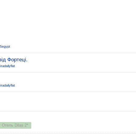
25egypt
ід Фортеці.
iradailyflat
iradailyflat
< Отель Dilas 2*