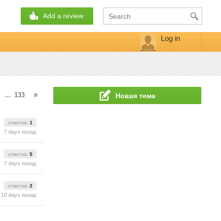
Add a review
Log in
»
…
133
Новая тема
ответов:
1
7 days назад
ответов:
5
7 days назад
ответов:
2
10 days назад