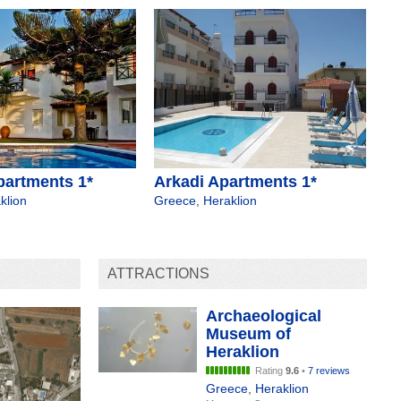
partments 1*
Arkadi Apartments 1*
klion
Greece
,
Heraklion
ATTRACTIONS
Archaeological
Museum of
Heraklion
Rating
9.6
•
7 reviews
Greece
,
Heraklion