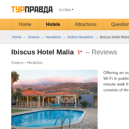
GLOBAL
Home
Hotels
Attractions
Questio
→
→
→
→
Home
Greece
Heraklion
Hotels Heraklion
Ibiscus Hotel Mali
Ibiscus Hotel Malia
– Reviews
Greece
›
Heraklion
Offering an o
Wi-Fi in public
minute walk fr
consists of th