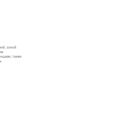
ей, зоной
ям
нцами, также
ь.