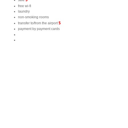
safe
free wi-fi
laundry
non-smoking rooms
$
transfer to/from the airport
payment by payment cards