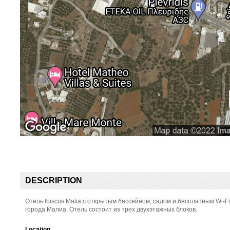
DESCRIPTION
Отель Ibiscus Malia с открытым бассейном, садом и бесплатным Wi-F
города Малиа. Отель состоит из трех двухэтажных блоков.
Location