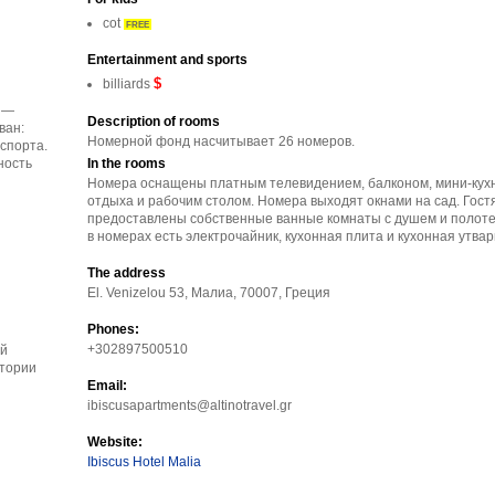
cot
FREE
Entertainment and sports
$
billiards
 —
Description of rooms
ван:
Номерной фонд насчитывает 26 номеров.
спорта.
In the rooms
ность
Номера оснащены платным телевидением, балконом, мини-кухн
отдыха и рабочим столом. Номера выходят окнами на сад. Гост
предоставлены собственные ванные комнаты с душем и полоте
в номерах есть электрочайник, кухонная плита и кухонная утвар
The address
El. Venizelou 53, Малиа, 70007, Греция
Phones:
+302897500510
ой
итории
Email:
ibiscusapartments@altinotravel.gr
Website:
Ibiscus Hotel Malia