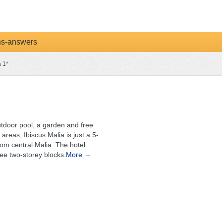
ns-answers
a 1*
utdoor pool, a garden and free
 areas, Ibiscus Malia is just a 5-
om central Malia. The hotel
ree two-storey blocks.
More →