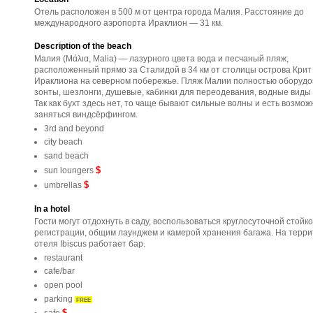
Отель расположен в 500 м от центра города Малия. Расстояние до
международного аэропорта Ираклион — 31 км.
Description of the beach
Малия (Μάλια, Malia) — лазурного цвета вода и песчаный пляж,
расположенный прямо за Сталидой в 34 км от столицы острова Крит
Ираклиона на северном побережье. Пляж Малии полностью оборудо
зонты, шезлонги, душевые, кабинки для переодевания, водные виды 
Так как бухт здесь нет, то чаще бывают сильные волны и есть возмож
заняться виндсёрфингом.
3rd and beyond
city beach
sand beach
$
sun loungers
$
umbrellas
In a hotel
Гости могут отдохнуть в саду, воспользоваться круглосуточной стойк
регистрации, общим лаунджем и камерой хранения багажа. На терр
отеля Ibiscus работает бар.
restaurant
cafe/bar
open pool
parking
FREE
$