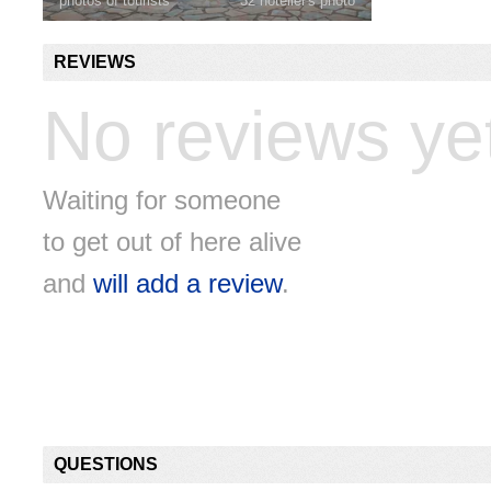
photos of tourists
32 hotelier's photo
REVIEWS
No reviews ye
Waiting for someone
to get out of here alive
and
will add a review
.
QUESTIONS