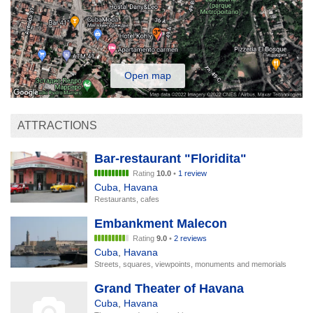
Open map
ATTRACTIONS
Bar-restaurant "Floridita"
Rating
10.0
•
1 review
Cuba
,
Havana
Restaurants, cafes
Embankment Malecon
Rating
9.0
•
2 reviews
Cuba
,
Havana
Streets, squares, viewpoints, monuments and memorials
Grand Theater of Havana
Cuba
,
Havana