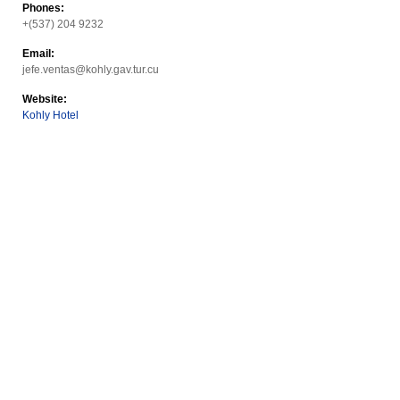
Phones:
+(537) 204 9232
Email:
jefe.ventas@kohly.gav.tur.cu
Website:
Kohly Hotel