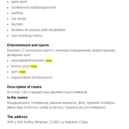
open pool
conference hall/banquet hall
parking
car rental
laundry
facilities for people with disabilities
non-smoking rooms
Entertainment and sports
Боулинг, 2 теннисных корта с ночным освещением, живая музыка,
вечернее шоу.
sauna/bath/hammam
FREE
tennis court
FREE
gym
FREE
organization of excursions
Description of rooms
В отеле 136 стандартных двухместных номеров.
In the rooms
Кондиционер, телевизор, ванная комната, фен, прямой телефон,
мини-бар (платно), сейф (платно), терраса (в 124 номерах).
The address
49A y 36A Kolhy, Miramar, 11300 La Habana, Cuba