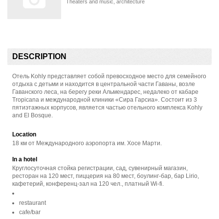
Theaters and music, architecture
DESCRIPTION
Отель Kohly представляет собой превосходное место для семейного
отдыха с детьми и находится в центральной части Гаваны, возле
Гаванского леса, на берегу реки Альмендарес, недалеко от кабаре
Tropicana и международной клиники «Сира Гарсиа». Состоит из 3
пятиэтажных корпусов, является частью отельного комплекса Kohly
and El Bosque.
Location
18 км от Международного аэропорта им. Хосе Марти.
In a hotel
Круглосуточная стойка регистрации, сад, сувенирный магазин,
ресторан на 120 мест, пиццерия на 80 мест, боулинг-бар, бар Lirio,
кафетерий, конференц-зал на 120 чел., платный Wi-fi.
restaurant
cafe/bar