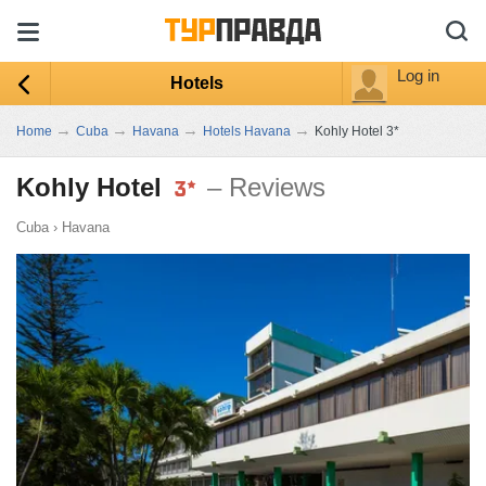
Log in
Hotels
→
→
→
→
Home
Cuba
Havana
Hotels Havana
Kohly Hotel 3*
Kohly Hotel
– Reviews
Cuba
›
Havana