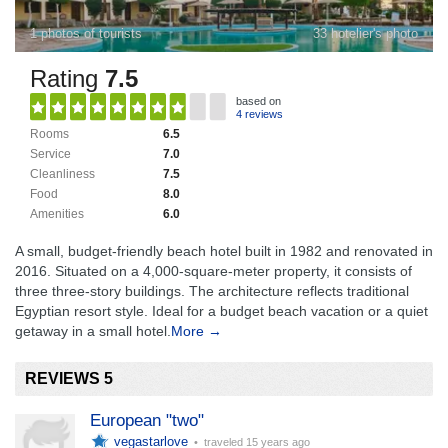
1 photos of tourists
33 hotelier's photo
Rating
7.5
based on
4 reviews
Rooms
6.5
Service
7.0
Cleanliness
7.5
Food
8.0
Amenities
6.0
A small, budget-friendly beach hotel built in 1982 and renovated in
2016. Situated on a 4,000-square-meter property, it consists of
three three-story buildings. The architecture reflects traditional
Egyptian resort style. Ideal for a budget beach vacation or a quiet
getaway in a small hotel.
More →
REVIEWS 5
European "two"
vegastarlove
• traveled
15 years ago