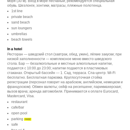
моря (30 м). Вход в море песчаный; рекомендуется специальная
обувь. Шезлонги, зонтики, матрасы, пляжные полотенца.
1st line
private beach
sand beach
sun loungers
umbrellas
beach towels
In a hotel
Ресторан — шведский стол (завтрак, обед, ужин), лёгкие закуски; при
низкой заполненности — комплексное меню вместо шведского
стола. Бар — безалкогольные и местные алкогольные напитки,
подаются с 10:00 до 23:00; напитки подаются в пластиковых
стаканах. Открытый бассейн — 1. Сад, терраса. Спа-центр. Wi-Fi
бесплатно. Бесплатная парковка. Круглосуточная стойка
регистрации (персонал говорит на арабском, английском, немецком и
французском). Обмен валюты; сейф на ресепшене; парикмахерская;
вызов врача; аренда автомобиля. Принимаются к оплате Eurocard,
Mastercard, Visa.
restaurant
cafe/bar
open pool
parking
FREE
safe