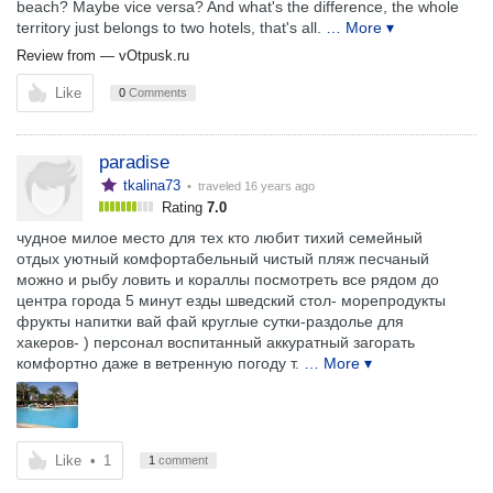
beach? Maybe vice versa? And what's the difference, the whole
territory just belongs to two hotels, that's all.
… More ▾
Review from —
vOtpusk.ru
Like
0
Comments
paradise
tkalina73
• traveled
16 years ago
Rating
7.0
чудное милое место для тех кто любит тихий семейный
отдых уютный комфортабельный чистый пляж песчаный
можно и рыбу ловить и кораллы посмотреть все рядом до
центра города 5 минут езды шведский стол- морепродукты
фрукты напитки вай фай круглые сутки-раздолье для
хакеров- ) персонал воспитанный аккуратный загорать
комфортно даже в ветренную погоду т.
… More ▾
Like
•
1
1
comment