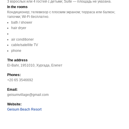
3 взрослых или 4 гостей с детьми; Suite — площадь не указана.
In the rooms
Кондиционер; телевизор с плоским экраном; терраса или балкон;
тапочки; Wi-Fi бесплатно.
bath / shower
hair dryer
air conditioner
cable/satellite TV
phone
The address
El-Bahr, 1951010, Хургада, Египет
Phones:
+20 65 3546692
Email:
geisumvillage@gmail.com
Website:
Geisum Beach Resort