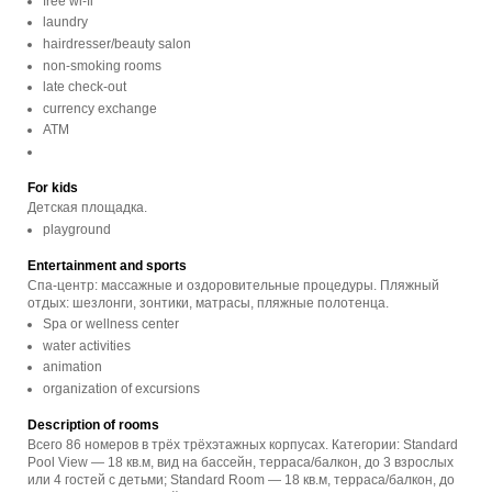
free wi-fi
laundry
hairdresser/beauty salon
non-smoking rooms
late check-out
currency exchange
ATM
For kids
Детская площадка.
playground
Entertainment and sports
Спа-центр: массажные и оздоровительные процедуры. Пляжный
отдых: шезлонги, зонтики, матрасы, пляжные полотенца.
Spa or wellness center
water activities
animation
organization of excursions
Description of rooms
Всего 86 номеров в трёх трёхэтажных корпусах. Категории: Standard
Pool View — 18 кв.м, вид на бассейн, терраса/балкон, до 3 взрослых
или 4 гостей с детьми; Standard Room — 18 кв.м, терраса/балкон, до