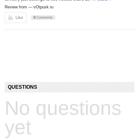
Review from —
vOtpusk.ru
Like
0
Comments
QUESTIONS
No questions
yet