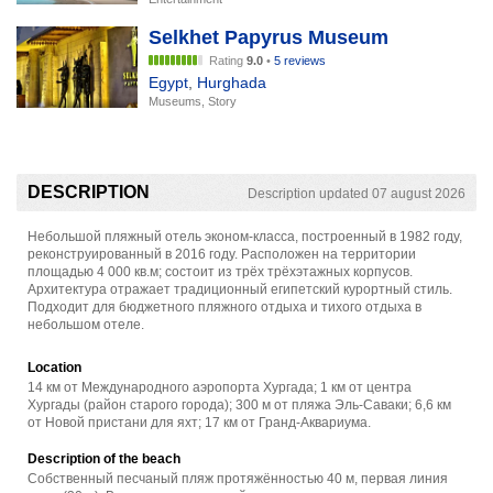
Selkhet Papyrus Museum
Rating
9.0
•
5 reviews
Egypt
,
Hurghada
Museums, Story
DESCRIPTION
Description updated 07 august 2026
Небольшой пляжный отель эконом-класса, построенный в 1982 году,
реконструированный в 2016 году. Расположен на территории
площадью 4 000 кв.м; состоит из трёх трёхэтажных корпусов.
Архитектура отражает традиционный египетский курортный стиль.
Подходит для бюджетного пляжного отдыха и тихого отдыха в
небольшом отеле.
Location
14 км от Международного аэропорта Хургада; 1 км от центра
Хургады (район старого города); 300 м от пляжа Эль-Саваки; 6,6 км
от Новой пристани для яхт; 17 км от Гранд-Аквариума.
Description of the beach
Собственный песчаный пляж протяжённостью 40 м, первая линия