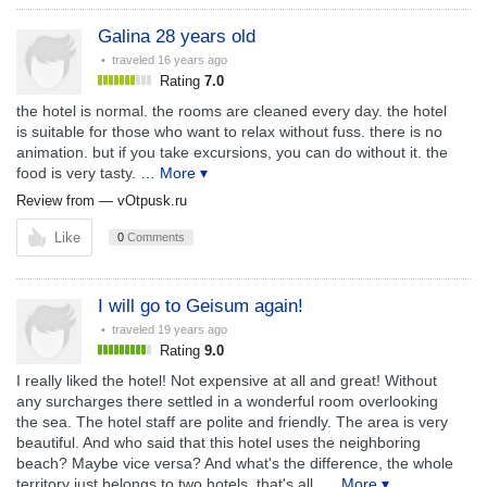
Galina 28 years old
• traveled
16 years ago
Rating
7.0
the hotel is normal. the rooms are cleaned every day. the hotel
is suitable for those who want to relax without fuss. there is no
animation. but if you take excursions, you can do without it. the
food is very tasty.
… More ▾
Review from —
vOtpusk.ru
Like
0
Comments
I will go to Geisum again!
• traveled
19 years ago
Rating
9.0
I really liked the hotel! Not expensive at all and great! Without
any surcharges there settled in a wonderful room overlooking
the sea. The hotel staff are polite and friendly. The area is very
beautiful. And who said that this hotel uses the neighboring
beach? Maybe vice versa? And what's the difference, the whole
territory just belongs to two hotels, that's all.
… More ▾