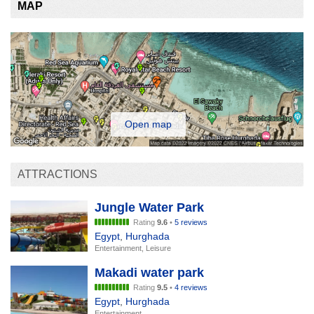
MAP
Open map
ATTRACTIONS
Jungle Water Park
Rating
9.6
•
5 reviews
Egypt
,
Hurghada
Entertainment, Leisure
Makadi water park
Rating
9.5
•
4 reviews
Egypt
,
Hurghada
Entertainment