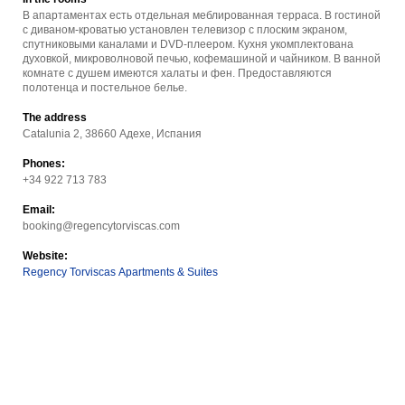
В апартаментах есть отдельная меблированная терраса. В гостиной
с диваном-кроватью установлен телевизор с плоским экраном,
спутниковыми каналами и DVD-плеером. Кухня укомплектована
духовкой, микроволновой печью, кофемашиной и чайником. В ванной
комнате с душем имеются халаты и фен. Предоставляются
полотенца и постельное белье.
The address
Catalunia 2, 38660 Адехе, Испания
Phones:
+34 922 713 783
Email:
booking@regencytorviscas.com
Website:
Regency Torviscas Apartments & Suites