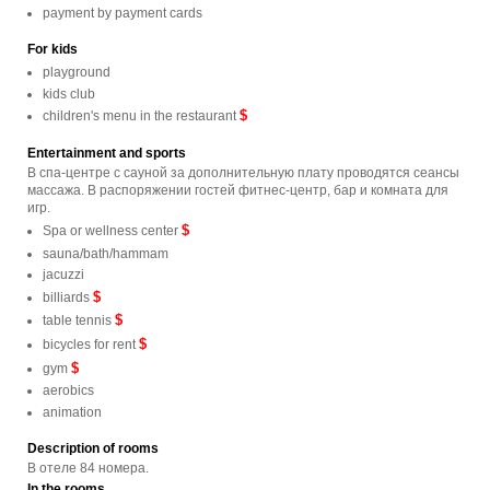
payment by payment cards
For kids
playground
kids club
$
children's menu in the restaurant
Entertainment and sports
В спа-центре с сауной за дополнительную плату проводятся сеансы
массажа. В распоряжении гостей фитнес-центр, бар и комната для
игр.
$
Spa or wellness center
sauna/bath/hammam
jacuzzi
$
billiards
$
table tennis
$
bicycles for rent
$
gym
aerobics
animation
Description of rooms
В отеле 84 номера.
In the rooms