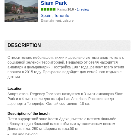
Siam Park
Rating
10.0
•
1 review
Spain
,
Tenerife
Entertainment, Leisure
DESCRIPTION
Относительно небольшой, тихий и довольно уютный апарт-отель с
обширной зеленой территорией. Недалеко от отеля находятся
аквапарк и дельфинарий. Постройка 1987 года, ремонт всего отеля
прошел в 2015 году. Прекрасно подойдет для семейного отдыха с
детьми.
Location
Апарт-отель Regency Torviscas находится в 3 км от аквапарка Siam
Park и в 4 км от поля для гольфа Las Americas. Расстояние до
аэропорта Тенерифе-Южный составляет 18 км.
Description of the beach
Пляж в курортной зоне Коста Адехе, вместе с пляжем Фаньябе
образует один большой пляж с тёмным вулканическим песком.
Длина пляжа: 290 м. Ширина пляжа:50 м.
3rd and beyond