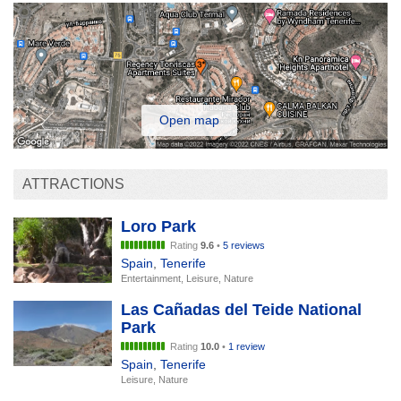
Open map
ATTRACTIONS
Loro Park
Rating
9.6
•
5 reviews
Spain
,
Tenerife
Entertainment, Leisure, Nature
Las Cañadas del Teide National
Park
Rating
10.0
•
1 review
Spain
,
Tenerife
Leisure, Nature