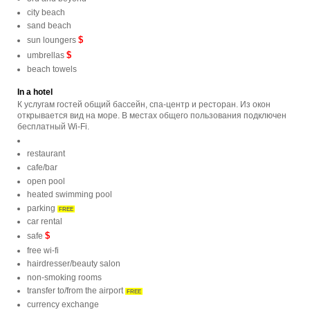
city beach
sand beach
$
sun loungers
$
umbrellas
beach towels
In a hotel
К услугам гостей общий бассейн, спа-центр и ресторан. Из окон
открывается вид на море. В местах общего пользования подключен
бесплатный Wi-Fi.
restaurant
cafe/bar
open pool
heated swimming pool
parking
FREE
car rental
$
safe
free wi-fi
hairdresser/beauty salon
non-smoking rooms
transfer to/from the airport
FREE
currency exchange