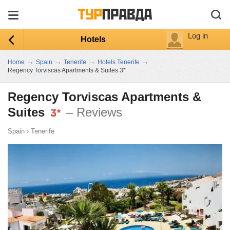
Log in
Hotels
→
→
→
→
Home
Spain
Tenerife
Hotels Tenerife
Regency Torviscas Apartments & Suites 3*
Regency Torviscas Apartments &
Suites
– Reviews
Spain
›
Tenerife