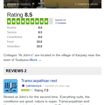
photos of tourists
1 hotelier's photo
Rating
8.5
based on
2 reviews
Rooms
9.0
Service
8.5
Cleanliness
9.0
Food
10.0
Amenities
10.0
Cottages "At John's" are located in the village of Karpaty near the
town of Svalyava.
More →
REVIEWS 2
Transcarpathian rest
yamarusya
• traveled
15 years ago
Rating
7.0
Rested at John's for the second time. Everything suits, the
conditions are good, nature is super, Transcarpathian and