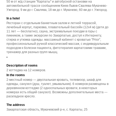
50 м от ж/д станции "Карпаты" и автобусной остановки на
автомобильной трассе сообщением Киев-Львов-Свалява-Мукачево-
Ужгород. 9 км до г. Свалява, 18 км до г. Мукачево, 60 км до г. Ужгород.
In a hotel
Ресторан с отдельным банкетным залом и летней террасой,
лечебный корпус, парковка, плавательный бассейн (12х4 м) (дети до
11 лет — бесплатно), сауна, экстремальные поездки в горы с
пикником, а также экскурсии по Закарпатью, доступ к Интернету,
стирка и утюжка одежды. массажный кабинет с кроватью "Prior",
профессиональный ручной классический массаж, с индивидуальным
подходом к болезни пациента, фитотерапия карпатскими травами,
тренажер для разных групп мышц.
Description of rooms
2 коттеджа на 12 номеров.
In the rooms
2-местный номер — двуспальная кровать, телевизор, шкаф для
одежды, санузел (душ, туалет, умывальник). 6 номеров размещены в
деревянном коттедже (2 односпальных кровати, в некоторых
номерах есть общий санузел). Возможны дополнительные места —
раскладное кресло.
The address
Закарпатская область, Мукачевский р-н, с. Карпаты, 25