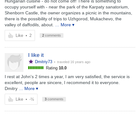
Hungarian cuisine - do not come off! There is something to
occupy yourself with - near the park of the Karpaty sanatorium,
Shenborn Castle, the owner organizes a picnic in the mountains,
there is the possibility of trips to Uzhgorod, Mukachevo, the
valley of daffodils, about.
… More ▾
Like
•
2
2
comments
I like it
Dmitriy73
• traveled
16 years ago
Rating
10.0
I rest at John's 2 times a year, I am very satisfied, the service is
excellent, people are sincere, I recommend it to everyone.
Dmitry
… More ▾
Like
•
-½
3
comments