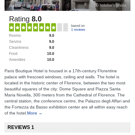
photos of tourists
50 hotelier's photo
Rating
8.0
based on
1 reviews
Rooms
9.0
Service
9.0
Cleanliness
9.0
Food
10.0
Amenities
10.0
Paris Boutique Hotel is housed in a 17th-century Florentine
palace with frescoed windows, ceiling and walls. The hotel is
located in the historic center of Florence, between the two most
beautiful squares of the city: Dome Square and Piazza Santa
Maria Novella, 300 meters from the Cathedral of Florence. The
central station, the conference centre, the Palazzo degli Affari and
the Fortezza da Basso exhibition center are all within easy reach
of the hotel.
More →
REVIEWS 1