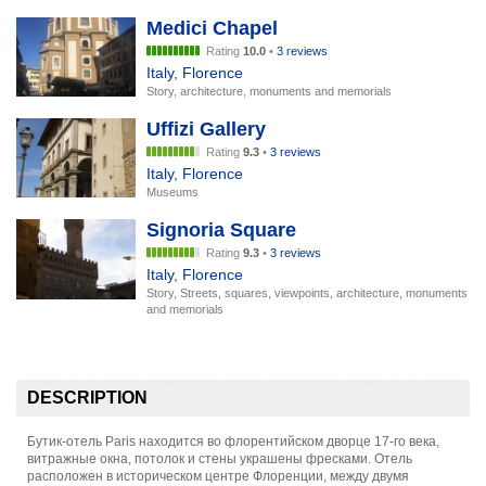
Medici Chapel
Rating
10.0
•
3 reviews
Italy
,
Florence
Story, architecture, monuments and memorials
Uffizi Gallery
Rating
9.3
•
3 reviews
Italy
,
Florence
Museums
Signoria Square
Rating
9.3
•
3 reviews
Italy
,
Florence
Story, Streets, squares, viewpoints, architecture, monuments
and memorials
DESCRIPTION
Бутик-отель Paris находится во флорентийском дворце 17-го века,
витражные окна, потолок и стены украшены фресками. Отель
расположен в историческом центре Флоренции, между двумя