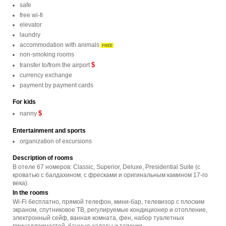
safe
free wi-fi
elevator
laundry
accommodation with animals
FREE
non-smoking rooms
$
transfer to/from the airport
currency exchange
payment by payment cards
For kids
$
nanny
Entertainment and sports
organization of excursions
Description of rooms
В отеле 67 номеров: Classic, Superior, Deluxe, Presidential Suite (с
кроватью с балдахином, с фресками и оригинальным камином 17-го
века).
In the rooms
Wi-Fi бесплатно, прямой телефон, мини-бар, телевизор с плоским
экраном, спутниковое ТВ, регулируемые кондиционер и отопление,
электронный сейф, ванная комната, фен, набор туалетных