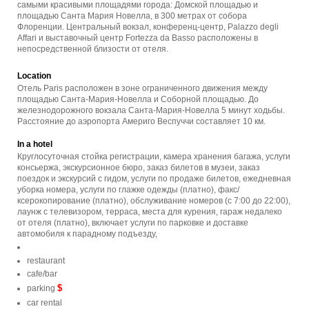
самыми красивыми площадями города: Домской площадью и
площадью Санта Мария Новелла, в 300 метрах от собора
Флоренции. Центральный вокзал, конференц-центр, Palazzo degli
Affari и выставочный центр Fortezza da Basso расположены в
непосредственной близости от отеля.
Location
Отель Paris расположен в зоне ограниченного движения между
площадью Санта-Мария-Новелла и Соборной площадью. До
железнодорожного вокзала Санта-Мария-Новелла 5 минут ходьбы.
Расстояние до аэропорта Америго Веспуччи составляет 10 км.
In a hotel
Круглосуточная стойка регистрации, камера хранения багажа, услуги
консьержа, экскурсионное бюро, заказ билетов в музеи, заказ
поездок и экскурсий с гидом, услуги по продаже билетов, ежедневная
уборка номера, услуги по глажке одежды (платно), факс/
ксерокопирование (платно), обслуживание номеров (с 7:00 до 22:00),
лаунж с телевизором, терраса, места для курения, гараж недалеко
от отеля (платно), включает услуги по парковке и доставке
автомобиля к парадному подъезду,
restaurant
cafe/bar
$
parking
car rental