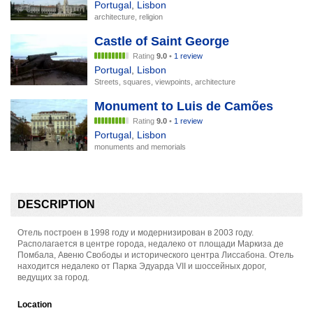
Portugal
,
Lisbon
architecture, religion
Castle of Saint George
Rating
9.0
•
1 review
Portugal
,
Lisbon
Streets, squares, viewpoints, architecture
Monument to Luis de Camões
Rating
9.0
•
1 review
Portugal
,
Lisbon
monuments and memorials
DESCRIPTION
Отель построен в 1998 году и модернизирован в 2003 году.
Располагается в центре города, недалеко от площади Маркиза де
Помбала, Авеню Свободы и исторического центра Лиссабона. Отель
находится недалеко от Парка Эдуарда VII и шоссейных дорог,
ведущих за город.
Location