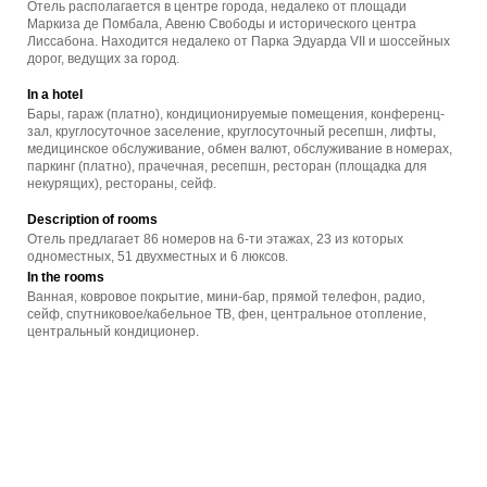
Отель располагается в центре города, недалеко от площади
Маркиза де Помбала, Авеню Свободы и исторического центра
Лиссабона. Находится недалеко от Парка Эдуарда VII и шоссейных
дорог, ведущих за город.
In a hotel
Бары, гараж (платно), кондиционируемые помещения, конференц-
зал, круглосуточное заселение, круглосуточный ресепшн, лифты,
медицинское обслуживание, обмен валют, обслуживание в номерах,
паркинг (платно), прачечная, ресепшн, ресторан (площадка для
некурящих), рестораны, сейф.
Description of rooms
Отель предлагает 86 номеров на 6-ти этажах, 23 из которых
одноместных, 51 двухместных и 6 люксов.
In the rooms
Ванная, ковровое покрытие, мини-бар, прямой телефон, радио,
сейф, спутниковое/кабельное ТВ, фен, центральное отопление,
центральный кондиционер.