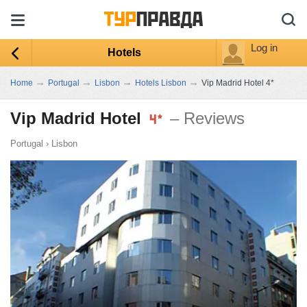
Log in
Hotels
→
→
→
→
Home
Portugal
Lisbon
Hotels Lisbon
Vip Madrid Hotel 4*
Vip Madrid Hotel
– Reviews
Portugal
›
Lisbon