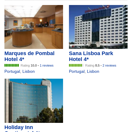
Marques de Pombal
Sana Lisboa Park
Hotel 4*
Hotel 4*
Rating
10.0
•
1 reviews
Rating
8.5
•
2 reviews
Portugal
,
Lisbon
Portugal
,
Lisbon
Holiday Inn