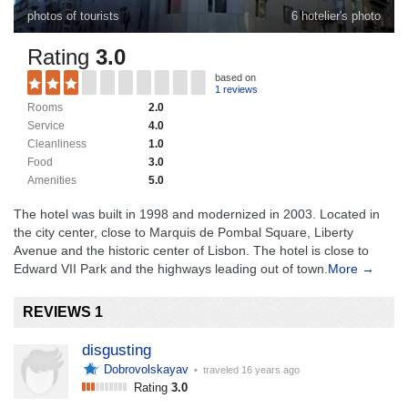
photos of tourists
6 hotelier's photo
Rating
3.0
based on
1 reviews
Rooms
2.0
Service
4.0
Cleanliness
1.0
Food
3.0
Amenities
5.0
The hotel was built in 1998 and modernized in 2003. Located in
the city center, close to Marquis de Pombal Square, Liberty
Avenue and the historic center of Lisbon. The hotel is close to
Edward VII Park and the highways leading out of town.
More →
REVIEWS 1
disgusting
Dobrovolskayav
• traveled
16 years ago
Rating
3.0